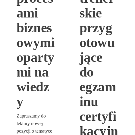
ami
skie
biznes
przyg
owymi
otowu
oparty
jące
mi na
do
wiedz
egzam
y
inu
certyfi
Zapraszamy do
lektury nowej
kacyjn
pozycji o tematyce