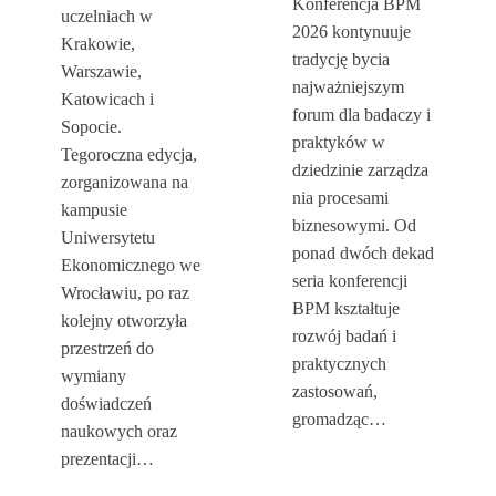
Konferencja BPM
uczelniach w
2026 kontynuuje
Krakowie,
tradycję bycia
Warszawie,
najważniejszym
Katowicach i
forum dla badaczy i
Sopocie.
praktyków w
Tegoroczna edycja,
dziedzinie zarządza
zorganizowana na
nia procesami
kampusie
biznesowymi. Od
Uniwersytetu
ponad dwóch dekad
Ekonomicznego we
seria konferencji
Wrocławiu, po raz
BPM kształtuje
kolejny otworzyła
rozwój badań i
przestrzeń do
praktycznych
wymiany
zastosowań,
doświadczeń
gromadząc…
naukowych oraz
prezentacji…