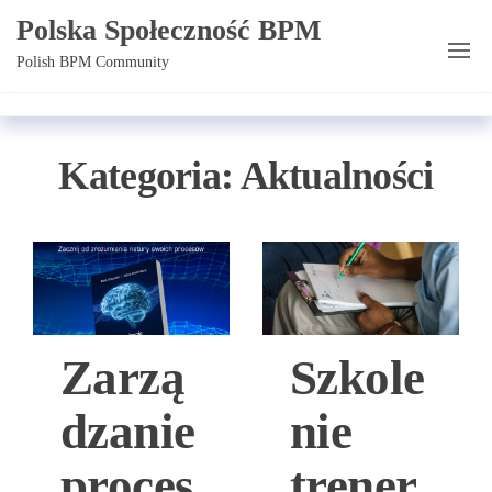
Przejdź
Polska Społeczność BPM
do
Polish BPM Community
treści
Kategoria:
Aktualności
Zarzą
Szkole
dzanie
nie
proces
trener