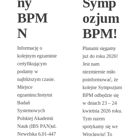
ny
Symp
BPM
ozjum
N
BPM!
Informację o
Planami sięgamy
kolejnym egzaminie
już do roku 2026!
certyfikującym
Jest nam
podamy w
niezmiernie miło
najbliższym czasie.
poinformować, że
Miejsce
kolejne Sympozjum
egzaminu:Instytut
BPM odbędzie się
Badań
w dniach 23 – 24
Systemowych
kwietnia 2026 roku.
Polskiej Akademii
Tym razem
Nauk (IBS PAN)ul.
spotykamy się we
Newelska 6,01-447
Wrocławiu! To