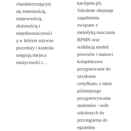
kat-bpmn.pl).
charakteryzującym
Szkolenie obejmuje
się zmiennością,
zagadnienia
niepewnością,
związane z
złożonością i
metodyką nauczania
niejednoznaczności
BPMN oraz
ą w którym sztywne
walidacją modeli
procedury i kontrola
procesów i stanowi
ustępują miejsca
kompleksowe
elastyczności i…
przygotowanie do
uzyskania
certyfikatu, a także
późniejszego
przygotowywania
studentów / osób
szkolonych do
przystąpienia do
egzaminu