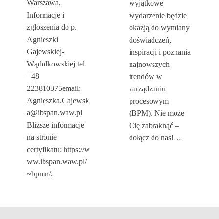
Warszawa,
wyjątkowe
Informacje i
wydarzenie będzie
zgłoszenia do p.
okazją do wymiany
Agnieszki
doświadczeń,
Gajewskiej-
inspiracji i poznania
Wądołkowskiej tel.
najnowszych
+48
trendów w
223810375email:
zarządzaniu
Agnieszka.Gajewsk
procesowym
a@ibspan.waw.pl
(BPM). Nie może
Bliższe informacje
Cię zabraknąć –
na stronie
dołącz do nas!…
certyfikatu: https://w
ww.ibspan.waw.pl/
~bpmn/.