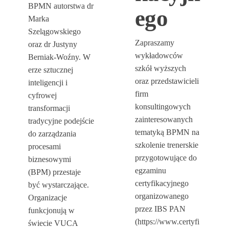
BPMN autorstwa dr
ego
Marka
Szelągowskiego
Zapraszamy
oraz dr Justyny
wykładowców
Berniak-Woźny. W
szkół wyższych
erze sztucznej
oraz przedstawicieli
inteligencji i
firm
cyfrowej
konsultingowych
transformacji
zainteresowanych
tradycyjne podejście
tematyką BPMN na
do zarządzania
szkolenie trenerskie
procesami
przygotowujące do
biznesowymi
egzaminu
(BPM) przestaje
certyfikacyjnego
być wystarczające.
organizowanego
Organizacje
przez IBS PAN
funkcjonują w
(https://www.certyfi
świecie VUCA